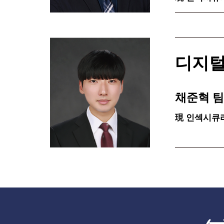
디지털
채준혁 
現 인섹시큐