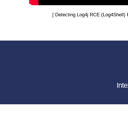
[ Detecting Log4j RCE (Log4Shell) P
In