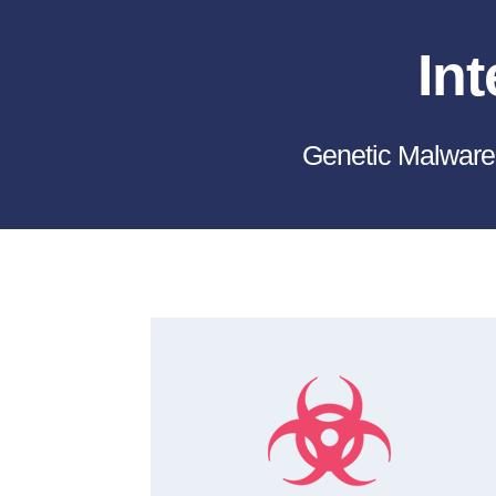
In
Genetic Malw